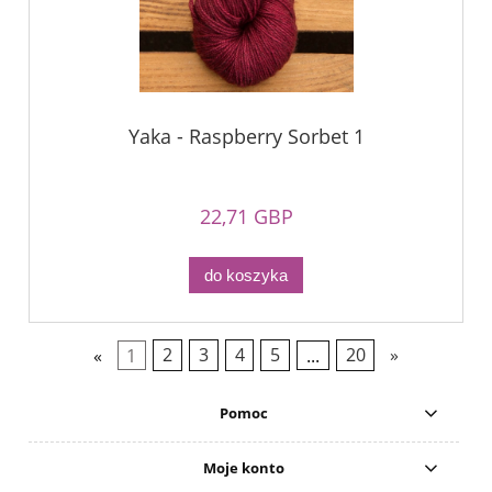
Yaka - Raspberry Sorbet 1
22,71 GBP
do koszyka
«
1
2
3
4
5
...
20
»
Pomoc
Moje konto