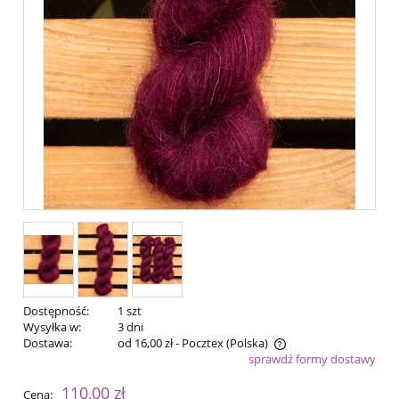
Dostępność:
1 szt
Wysyłka w:
3 dni
Dostawa:
od 16,00 zł
- Pocztex
(Polska)
sprawdź formy dostawy
Cena nie zawiera ewentualnych kosztów płatności
110,00 zł
Cena: