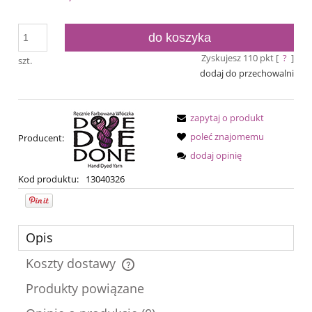
do koszyka
Zyskujesz
110
pkt [
?
]
szt.
dodaj do przechowalni
zapytaj o produkt
poleć znajomemu
Producent:
dodaj opinię
Kod produktu:
13040326
Opis
Koszty dostawy
Cena nie zawiera ewentualnych kosztów płatności
Produkty powiązane