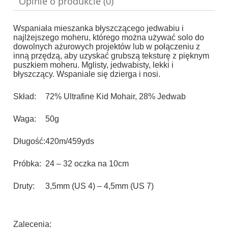
Opinie o produkcie (0)
Wspaniała mieszanka błyszczącego jedwabiu i
najlżejszego moheru, którego można używać solo do
dowolnych ażurowych projektów lub w połączeniu z
inną przędzą, aby uzyskać grubszą teksturę z pięknym
puszkiem moheru.
Mglisty, jedwabisty, lekki i
błyszczący.
Wspaniale się dzierga i nosi.
Skład:
72% Ultrafine Kid Mohair, 28% Jedwab
Waga:
50g
Długość:
420m/459yds
Próbka:
24 – 32 oczka na 10cm
Druty:
3,5mm (US 4) – 4,5mm (US 7)
Zalecenia: