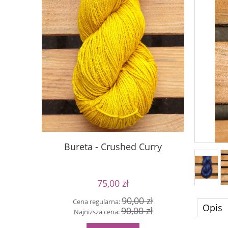
Bureta - Crushed Curry
S
75,00 zł
90,00 zł
Cena regularna:
Cen
Opis
90,00 zł
Najniższa cena:
Naj