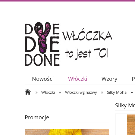
Nowości
Włóczki
Wzory
P
»
»
»
»
Włóczki
Włóczki wg nazwy
Silky Moha
Silky M
Promocje