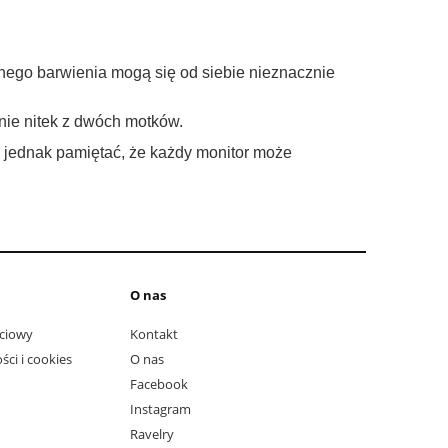
nego barwienia mogą się od siebie nieznacznie
anie nitek z dwóch motków.
ę jednak pamiętać, że każdy monitor może
O nas
ciowy
Kontakt
ści i cookies
O nas
Facebook
Instagram
Ravelry