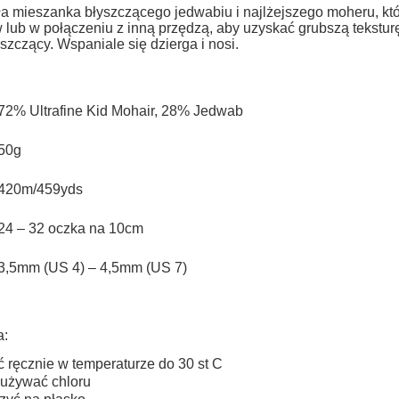
do koszyka
a mieszanka błyszczącego jedwabiu i najlżejszego moheru, k
w lub w połączeniu z inną przędzą, aby uzyskać grubszą tekstu
łyszczący.
Wspaniale się dzierga i nosi.
72% Ultrafine Kid Mohair, 28% Jedwab
50g
420m/459yds
24 – 32 oczka na 10cm
3,5mm (US 4) – 4,5mm (US 7)
a:
ć ręcznie w temperaturze do 30 st C
 używać chloru