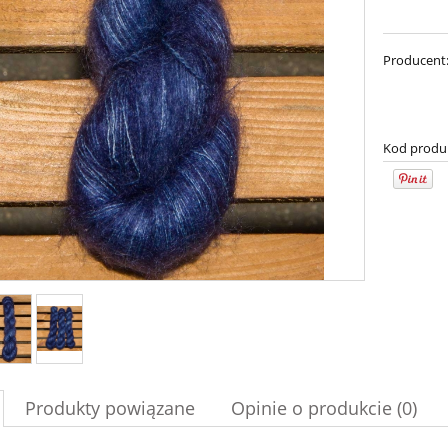
Producent
Kod produ
imple Sock - 04
Bureta - Dark Chocolate
54,00 zł
75,00 zł
69,00 zł
a regularna:
Produkty powiązane
Opinie o produkcie (0)
90,00 zł
69,00 zł
Cena regularna:
niższa cena:
90,00 zł
Najniższa cena: