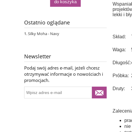
do koszyka
Wspaniał
projektó
lekki i b
Ostatnio oglądane
Silky Moha - Navy
Skład:
Waga:
Newsletter
Długość:
Podaj swój adres e-mail, jeżeli chcesz
otrzymywać informacje o nowościach i
Próbka:
promocjach.
Druty:
Zaleceni
pra
nie