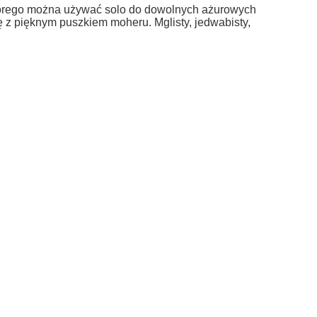
do koszyka
tórego można używać solo do dowolnych ażurowych
rę z pięknym puszkiem moheru.
Mglisty, jedwabisty,