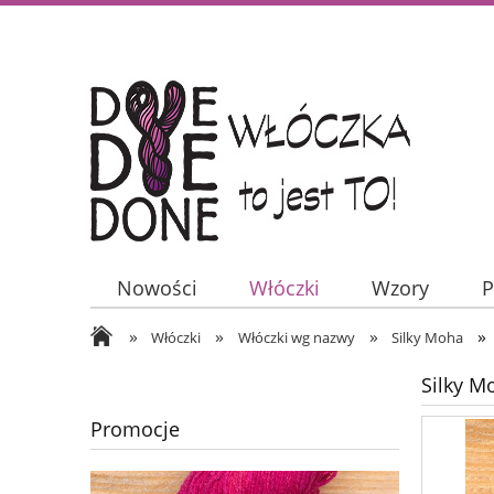
Nowości
Włóczki
Wzory
P
»
»
»
»
Włóczki
Włóczki wg nazwy
Silky Moha
Silky Mo
Promocje