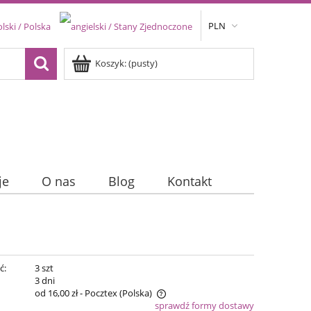
PLN
Koszyk:
(pusty)
je
O nas
Blog
Kontakt
ć:
3 szt
:
3 dni
od 16,00 zł
- Pocztex
(Polska)
sprawdź formy dostawy