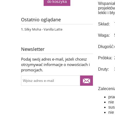
do koszyka
Wspaniał
projektó
lekki i b
Ostatnio oglądane
Skład:
Silky Moha - Vanilla Latte
Waga:
Długość:
Newsletter
Próbka:
Podaj swój adres e-mail, jeżeli chcesz
otrzymywać informacje o nowościach i
Druty:
promocjach.
Zaleceni
pra
nie
sus
nie