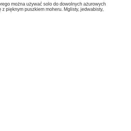
do koszyka
do ko
tórego można używać solo do dowolnych ażurowych
rę z pięknym puszkiem moheru.
Mglisty, jedwabisty,