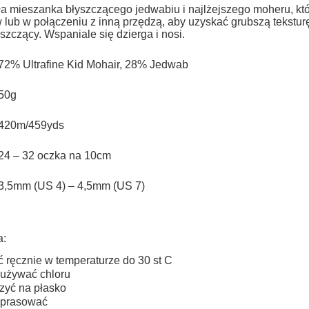
do koszyka
do koszyka
Cena nie zawiera ewentualnych kosztów
a mieszanka błyszczącego jedwabiu i najlżejszego moheru, k
w lub w połączeniu z inną przędzą, aby uzyskać grubszą tekstu
płatności
łyszczący.
Wspaniale się dzierga i nosi.
72% Ultrafine Kid Mohair, 28% Jedwab
50g
420m/459yds
24 – 32 oczka na 10cm
3,5mm (US 4) – 4,5mm (US 7)
a:
ć ręcznie w temperaturze do 30 st C
 używać chloru
zyć na płasko
 prasować