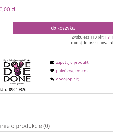
 nie zawiera ewentualnych kosztów
0,00 zł
ości
do koszyka
.
Zyskujesz
110
pkt [
?
]
dodaj do przechowalni
:
zapytaj o produkt
poleć znajomemu
dodaj opinię
Silky Lena - Raspberry Sorbet
Simple S
ktu:
09040326
79,00 zł
54,0
94,00 zł
Cena regularna:
Cena regular
inie o produkcie (0)
94,00 zł
Najniższa cena:
Najniższa ce