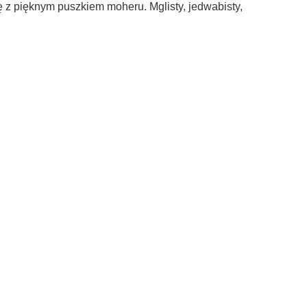
do koszyka
do ko
rę z pięknym puszkiem moheru.
Mglisty, jedwabisty,