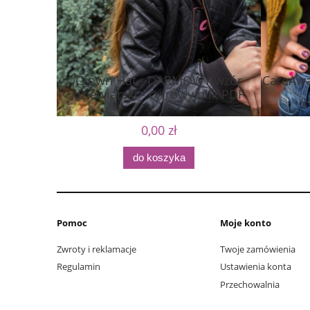
Crown Hat - DARMOWY wzór
CareAwa
dziewiarski - cyfrowy plik PDF
0,00 zł
do koszyka
Pomoc
Moje konto
Zwroty i reklamacje
Twoje zamówienia
Regulamin
Ustawienia konta
Przechowalnia