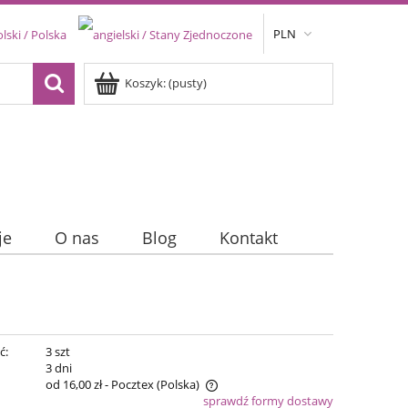
PLN
Koszyk:
(pusty)
je
O nas
Blog
Kontakt
ć:
3 szt
:
3 dni
od 16,00 zł
- Pocztex
(Polska)
sprawdź formy dostawy