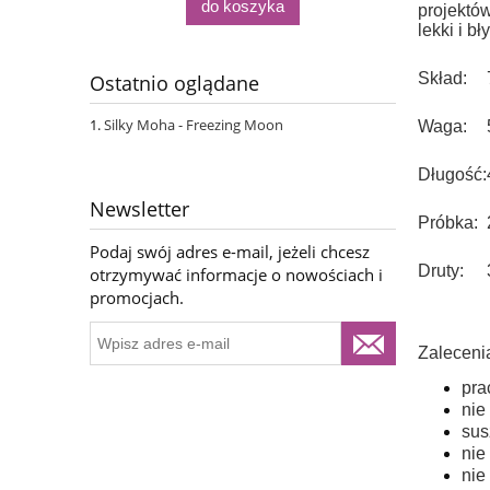
do koszyka
projektó
lekki i b
Skład:
Ostatnio oglądane
Silky Moha - Freezing Moon
Waga:
Długość:
Newsletter
Próbka:
Podaj swój adres e-mail, jeżeli chcesz
Druty:
otrzymywać informacje o nowościach i
promocjach.
Zaleceni
pra
nie
sus
nie
nie