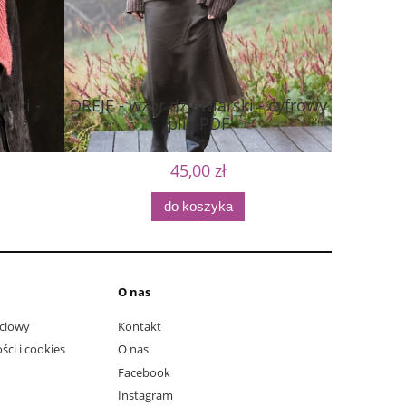
rski -
DREJE - wzór dziewiarski - cyfrowy
Mohair 
plik PDF
45,00 zł
do koszyka
O nas
ciowy
Kontakt
ści i cookies
O nas
Facebook
Instagram