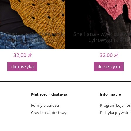
y Shawl - wzór dziewiarski
Shelliana - wzór dziewia
- cyfrowy plik PDF
cyfrowy plik PDF
32,00 zł
32,00 zł
do koszyka
do koszyka
Płatności i dostawa
Informacje
Formy płatności
Program Lojalnoś
Czas i koszt dostawy
Polityka prywatno