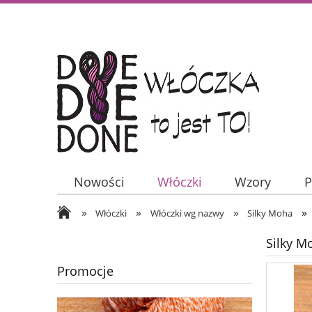
Nowości
Włóczki
Wzory
P
»
»
»
»
Włóczki
Włóczki wg nazwy
Silky Moha
Silky M
Promocje