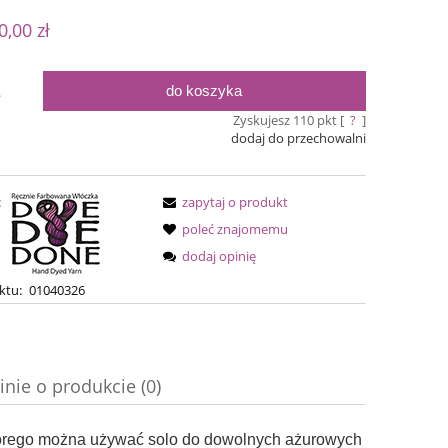
 nie zawiera ewentualnych kosztów
0,00 zł
ości
do koszyka
.
Zyskujesz
110
pkt [
?
]
dodaj do przechowalni
:
zapytaj o produkt
poleć znajomemu
dodaj opinię
Bureta - Coal
Simple S
ktu:
01040326
75,00 zł
54,0
inie o produkcie (0)
90,00 zł
Cena regularna:
Cena regular
90,00 zł
Najniższa cena:
Najniższa ce
tórego można używać solo do dowolnych ażurowych