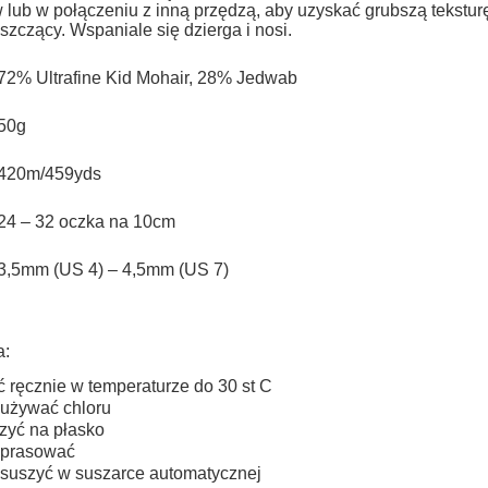
do koszyka
do koszyka
w lub w połączeniu z inną przędzą, aby uzyskać grubszą tekstu
płatności
łyszczący.
Wspaniale się dzierga i nosi.
72% Ultrafine Kid Mohair, 28% Jedwab
50g
420m/459yds
24 – 32 oczka na 10cm
3,5mm (US 4) – 4,5mm (US 7)
a:
ć ręcznie w temperaturze do 30 st C
 używać chloru
zyć na płasko
 prasować
 suszyć w suszarce automatycznej