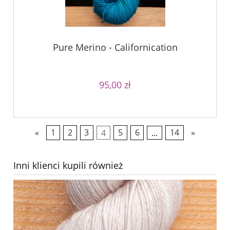
Pure Merino - Californication
95,00 zł
«
1
2
3
4
5
6
...
14
»
Inni klienci kupili również