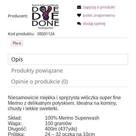
zapytaj o produkt
poleć znajomemu
Producent:
dodaj opinię
Kod produktu:
05031124
Opis
Produkty powiązane
Opinie o produkcie (0)
Niesamowicie miękka i sprężysta włóczka super fine
Merino z delikatnym połyskiem. Idealna na kominy,
chusty i lekkie sweterki.
Skład:
100% Merino Superwash
Waga:
100 gramów
Długość:
400m (437yds)
Próbka:
24 – 32 oczka na 10cm