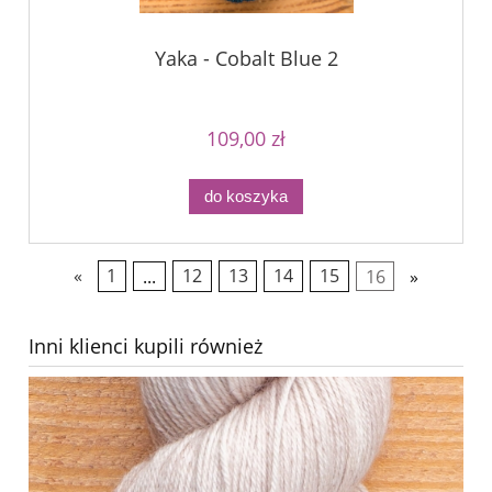
Yaka - Cobalt Blue 2
109,00 zł
do koszyka
«
1
...
12
13
14
15
16
»
Inni klienci kupili również