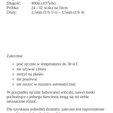
Długość:
400m (437yds)
Próbka:
24 - 32 oczka na 10cm
Druty:
2,5mm (US 1½) – 3,5mm (US 4)
Zalecenia:
prać ręcznie w temperaturze do 30 st C
nie używać chloru
suszyć na płasko
nie prasować
nie suszyć w suszarce automatycznej
W przypadku ręcznie farbowanej włóczki, nawet motki
pochodzące z jednego barwienia mogą się od siebie
nieznacznie różnić.
Dla uzyskania jednolitej dzianiny, zalecane jest naprzemienne