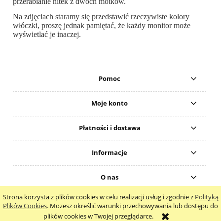
przerabianie nitek z dwóch motków.
Na zdjęciach staramy się przedstawić rzeczywiste kolory
włóczki, proszę jednak pamiętać, że każdy monitor może
wyświetlać je inaczej.
Pomoc
Moje konto
Płatności i dostawa
Informacje
O nas
Strona korzysta z plików cookies w celu realizacji usług i zgodnie z
Polityką
pokaż pełną wersję strony
Plików Cookies
. Możesz określić warunki przechowywania lub dostępu do
plików cookies w Twojej przeglądarce.
Sklep internetowy Shoper.pl