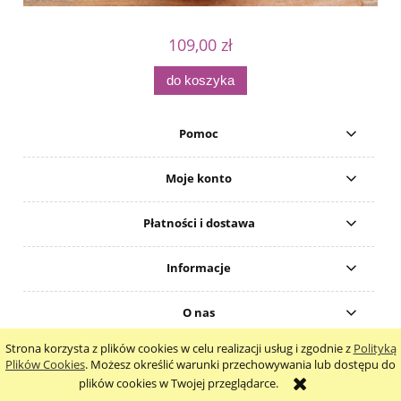
109,00 zł
do koszyka
Pomoc
Moje konto
Płatności i dostawa
Informacje
O nas
Strona korzysta z plików cookies w celu realizacji usług i zgodnie z
Polityką
pokaż pełną wersję strony
Plików Cookies
. Możesz określić warunki przechowywania lub dostępu do
plików cookies w Twojej przeglądarce.
Sklep internetowy Shoper.pl