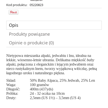
Kod produktu:
05220823
Opis
Produkty powiązane
Opinie o produkcie (0)
Nietypowa mieszanka alpaki, jedwabiu i lnu, idealna na
lekkie, wiosenno-letnie ubrania. Delikatna miękkość
baby
alpaki, połączona z eleganckim i lejącym jedwabiem oraz
nieco rustykalnym lnem, tworzy wyjątkową włóczkę, pełną
łagodnego uroku i naturalnego piękna.
Skład:
50% Baby Alpaca, 25% Jedwab, 25% Len
Waga:
100 gramów
Długość:
400m (437yds)
Próbka:
24 - 32 oczka na 10cm
Druty:
2,5mm (US 1½) – 3,5mm (US 4)