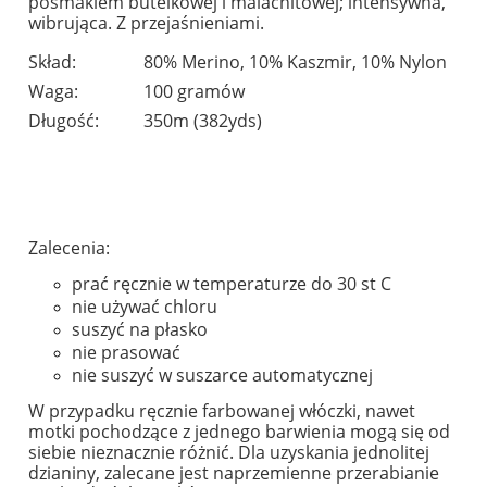
posmakiem butelkowej i malachitowej; intensywna,
wibrująca. Z przejaśnieniami.
Skład:
80% Merino, 10% Kaszmir, 10% Nylon
Waga:
100 gramów
Długość:
350m (382yds)
Zalecenia:
prać ręcznie w temperaturze do 30 st C
nie używać chloru
suszyć na płasko
nie prasować
nie suszyć w suszarce automatycznej
W przypadku ręcznie farbowanej włóczki, nawet
motki pochodzące z jednego barwienia mogą się od
siebie nieznacznie różnić. Dla uzyskania jednolitej
dzianiny, zalecane jest naprzemienne przerabianie