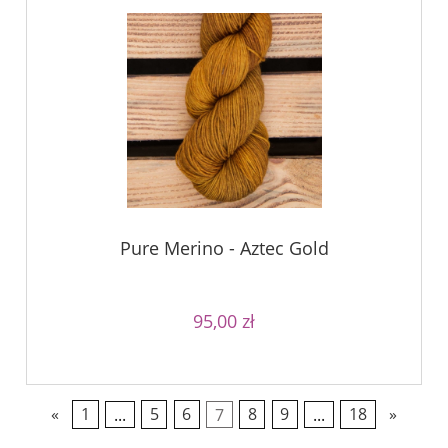
Pure Merino - Aztec Gold
95,00 zł
«
1
...
5
6
7
8
9
...
18
»