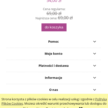
54,00 zł
Cena regularna:
69,00 zł
69,00 zł
Najniższa cena:
do koszyka
Pomoc
Moje konto
Płatności i dostawa
Informacje
O nas
Strona korzysta z plików cookies w celu realizacji usług i zgodnie z
Polityką
pokaż pełną wersję strony
Plików Cookies
. Możesz określić warunki przechowywania lub dostępu do