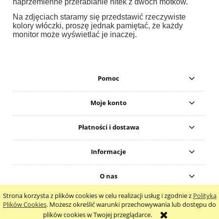
naprzemienne przerabianie nitek z dwóch motków.
Na zdjęciach staramy się przedstawić rzeczywiste
kolory włóczki, proszę jednak pamiętać, że każdy
monitor może wyświetlać je inaczej.
Pomoc
Moje konto
Płatności i dostawa
Informacje
O nas
Strona korzysta z plików cookies w celu realizacji usług i zgodnie z
Polityką
pokaż pełną wersję strony
Plików Cookies
. Możesz określić warunki przechowywania lub dostępu do
plików cookies w Twojej przeglądarce.
Sklep internetowy Shoper.pl