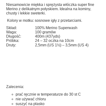
Niesamowicie miękka i sprężysta włóczka super fine
Merino z delikatnym połyskiem. Idealna na kominy,
chusty i lekkie sweterki.
Kolory w motku: sosnowe igły z przetarciami.
Skład:
100% Merino Superwash
Waga:
100 gramów
Długość:
400m (437yds)
Próbka:
24 – 32 oczka na 10cm
Druty:
2,5mm (US 1½) – 3,5mm (US 4)
Zalecenia:
prać ręcznie w temperaturze do 30 st C
nie używać chloru
suszyć na płasko