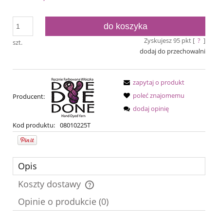
do koszyka
Zyskujesz
95
pkt [
?
]
szt.
dodaj do przechowalni
zapytaj o produkt
poleć znajomemu
Producent:
dodaj opinię
Kod produktu:
08010225T
Opis
Koszty dostawy
Cena nie zawiera ewentualnych kosztów płatności
Opinie o produkcie (0)