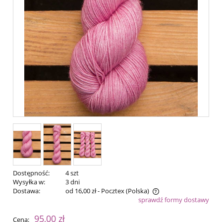
Dostępność:
4 szt
Wysyłka w:
3 dni
Dostawa:
od 16,00 zł
- Pocztex
(Polska)
sprawdź formy dostawy
Cena nie zawiera ewentualnych kosztów płatności
95,00 zł
Cena: