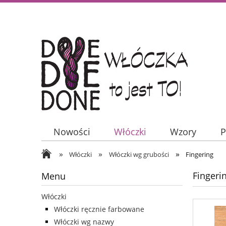
Nowości
Włóczki
Wzory
P
»
»
»
Włóczki
Włóczki wg grubości
Fingering
Fingeri
Menu
Włóczki
Włóczki ręcznie farbowane
Włóczki wg nazwy