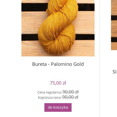
Bureta - Palomino Gold
Buret
Si
75,00 zł
90,00 zł
Cena regularna:
90,00 zł
Cen
Najniższa cena:
Naj
do koszyka