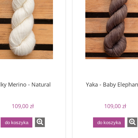
a - Perfect Powder
Bureta - Raspberry Sorbet
lky Merino - Natural
Yaka - Baby Elephan
75,00 zł
75,00 zł
109,00 zł
109,00 zł
90,00 zł
90,00 zł
a regularna:
Cena regularna:
90,00 zł
90,00 zł
niższa cena:
Najniższa cena:
do koszyka
do koszyka