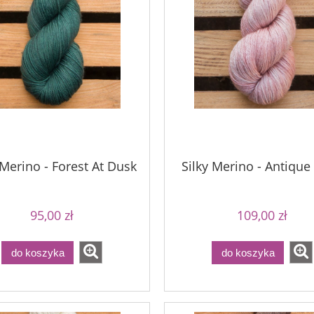
Merino - Forest At Dusk
Silky Merino - Antique
95,00 zł
109,00 zł
do koszyka
do koszyka