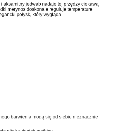
do koszyka
 i aksamitny jedwab nadaje tej przędzy ciekawą
gładki merynos doskonale reguluje temperaturę
egancki połysk, który wygląda
.
nego barwienia mogą się od siebie nieznacznie