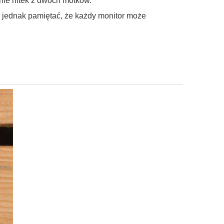
anie nitek z dwóch motków.
ę jednak pamiętać, że każdy monitor może