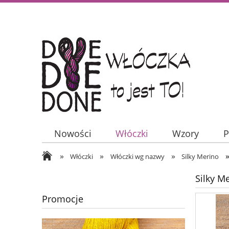
Nowości
Włóczki
Wzory
P
»
»
»
Włóczki
Włóczki wg nazwy
Silky Merino
Silky M
Promocje