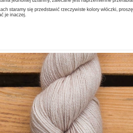
ania jednolitej dzianiny, zalecane jest naprzemienne przerabi
ach staramy się przedstawić rzeczywiste kolory włóczki, prosz
ć je inaczej.