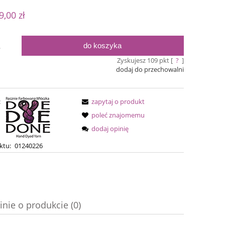
 nie zawiera ewentualnych kosztów
9,00 zł
ości
do koszyka
.
Zyskujesz
109
pkt [
?
]
dodaj do przechowalni
:
zapytaj o produkt
poleć znajomemu
dodaj opinię
Simple Sock - 20
ktu:
01240226
Bureta - F
54,00 zł
75,0
69,00 zł
Cena regularna:
inie o produkcie (0)
69,00 zł
Cena regular
Najniższa cena:
Najniższa ce