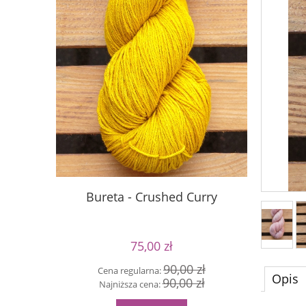
Bureta - Crushed Curry
S
75,00 zł
90,00 zł
Cena regularna:
Cen
Opis
90,00 zł
Najniższa cena:
Naj