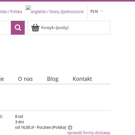
PLN
Koszyk:
(pusty)
je
O nas
Blog
Kontakt
ć:
8 szt
:
3 dni
od 16,00 zł
- Pocztex
(Polska)
sprawdź formy dostawy