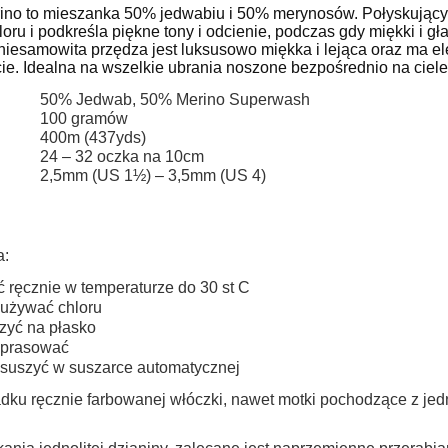
do koszyka
Cena nie zawiera ewentualnych kosztów
rino to mieszanka 50% jedwabiu i 50% merynosów.
Połyskujący
loru i podkreśla piękne tony i odcienie, podczas gdy miękki i 
płatności
niesamowita przędza jest luksusowo miękka i lejąca oraz ma el
ie.
Idealna na wszelkie ubrania noszone bezpośrednio na ciele
50% Jedwab, 50% Merino Superwash
100 gramów
400m (437yds)
24 – 32 oczka na 10cm
2,5mm (US 1½) – 3,5mm (US 4)
a:
ć ręcznie w temperaturze do 30 st C
 używać chloru
zyć na płasko
 prasować
 suszyć w suszarce automatycznej
dku ręcznie farbowanej włóczki, nawet motki pochodzące z jed