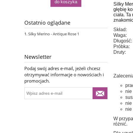
do koszyka
Silky Me
głębię ko
ciała.
Ta 
znakomic
Ostatnio oglądane
Skład:
Silky Merino - Antique Rose 1
Waga:
Długość:
Próbka:
Druty:
Newsletter
Podaj swój adres e-mail, jeżeli chcesz
otrzymywać informacje o nowościach i
Zaleceni
promocjach.
pra
nie
sus
nie
nie
W przypa
różnić.