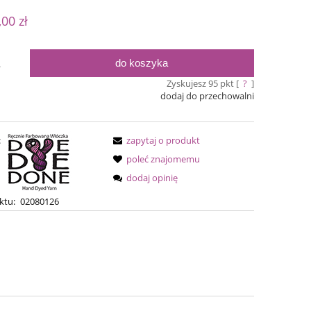
 nie zawiera ewentualnych kosztów
,00 zł
ości
do koszyka
.
Zyskujesz
95
pkt [
?
]
dodaj do przechowalni
:
zapytaj o produkt
poleć znajomemu
dodaj opinię
Simple Sock - 02
Bureta - Cr
ktu:
02080126
54,00 zł
75,0
69,00 zł
Cena regularna:
Cena regular
69,00 zł
Najniższa cena:
Najniższa ce