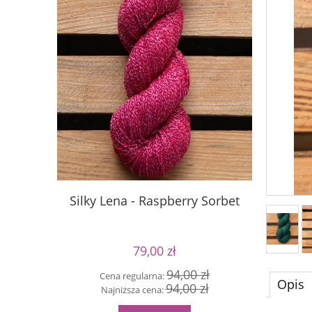
Silky Lena - Raspberry Sorbet
S
79,00 zł
94,00 zł
Cena regularna:
Cen
Opis
94,00 zł
Najniższa cena:
Naj