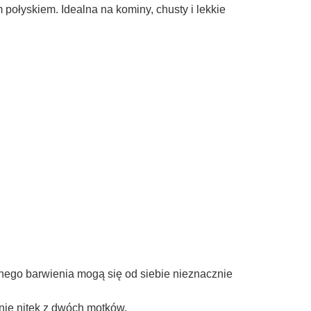
do koszyka
do ko
połyskiem. Idealna na kominy, chusty i lekkie
nego barwienia mogą się od siebie nieznacznie
anie nitek z dwóch motków.