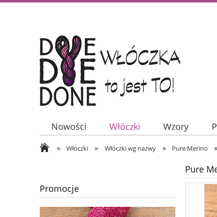
Nowości
Włóczki
Wzory
P
»
»
»
Włóczki
Włóczki wg nazwy
Pure Merino
Pure Me
Promocje