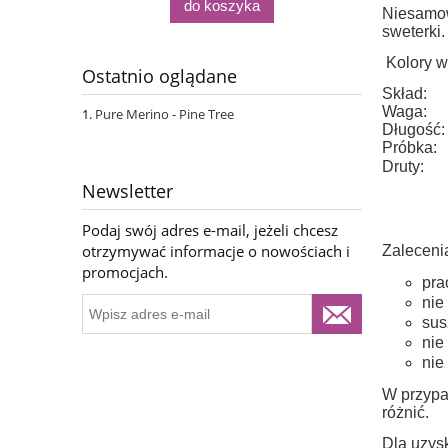
do koszyka
Niesamowi
sweterki.
Kolory w 
Ostatnio oglądane
Skład:
Waga:
Pure Merino - Pine Tree
Długość:
Próbka:
Druty:
Newsletter
Podaj swój adres e-mail, jeżeli chcesz
otrzymywać informacje o nowościach i
Zaleceni
promocjach.
pra
nie
sus
nie
nie
W przypa
różnić.
Dla uzysk