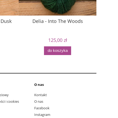
t Dusk
Delia - Into The Woods
Camel
125,00 zł
do koszyka
O nas
ciowy
Kontakt
ści i cookies
O nas
Facebook
Instagram