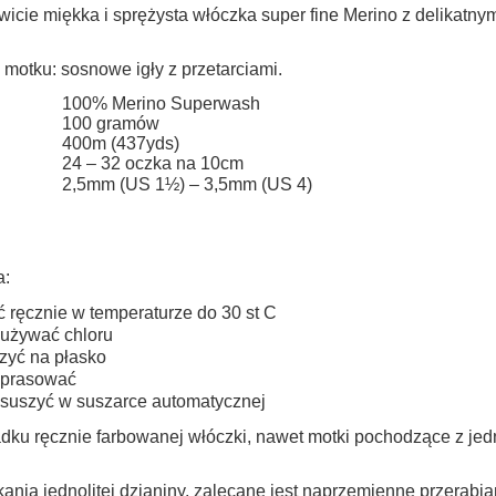
do koszyka
do koszyka
Cena nie zawiera ewentualnych kosztów
cie miękka i sprężysta włóczka super fine Merino z delikatnym 
płatności
motku: sosnowe igły z przetarciami.
100% Merino Superwash
100 gramów
400m (437yds)
24 – 32 oczka na 10cm
2,5mm (US 1½) – 3,5mm (US 4)
a:
ć ręcznie w temperaturze do 30 st C
 używać chloru
zyć na płasko
 prasować
 suszyć w suszarce automatycznej
dku ręcznie farbowanej włóczki, nawet motki pochodzące z jed
ania jednolitej dzianiny, zalecane jest naprzemienne przerabi