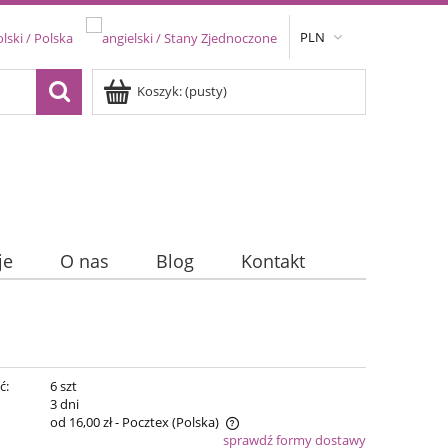
PLN
Koszyk:
(pusty)
je
O nas
Blog
Kontakt
ć:
6 szt
:
3 dni
od 16,00 zł
- Pocztex
(Polska)
sprawdź formy dostawy