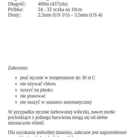
Długość:
400m (437yds)
Próbka:
24 - 32 oczka na 10cm
Druty:
2,5mm (US 1½) – 3,5mm (US 4)
Zalecenia:
prać ręcznie w temperaturze do 30 st C
nie używać chloru
suszyć na płasko
nie prasować
nie suszyć w suszarce automatycznej
W przypadku ręcznie farbowanej włóczki, nawet motki
pochodzące z jednego barwienia mogą się od siebie
nieznacznie różnić.
Dla uzyskania jednolitej dzianiny, zalecane jest naprzemienne