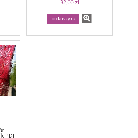
32,00 zł
do koszyka
ór
lik PDF