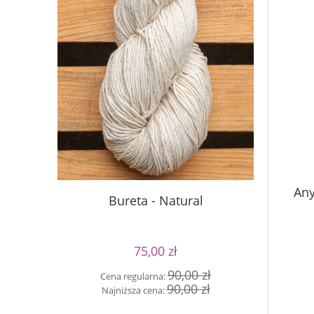
Buret
Any
Bureta - Natural
75,00 zł
Cen
90,00 zł
Cena regularna:
Naj
90,00 zł
Najniższa cena: