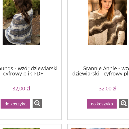
ounds - wzór dziewiarski
Grannie Annie - wz
- cyfrowy plik PDF
dziewiarski - cyfrowy p
32,00 zł
32,00 zł
do koszyka
do koszyka