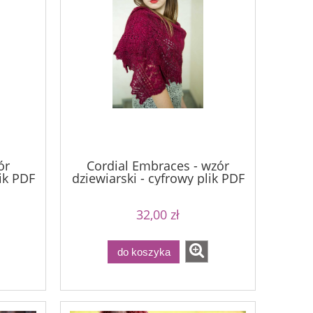
ór
Cordial Embraces - wzór
lik PDF
dziewiarski - cyfrowy plik PDF
32,00 zł
do koszyka