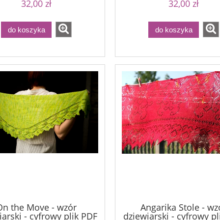
32,00 zł
32,00 zł
do koszyka
do koszyka
On the Move - wzór
Angarika Stole - wz
arski - cyfrowy plik PDF
dziewiarski - cyfrowy p