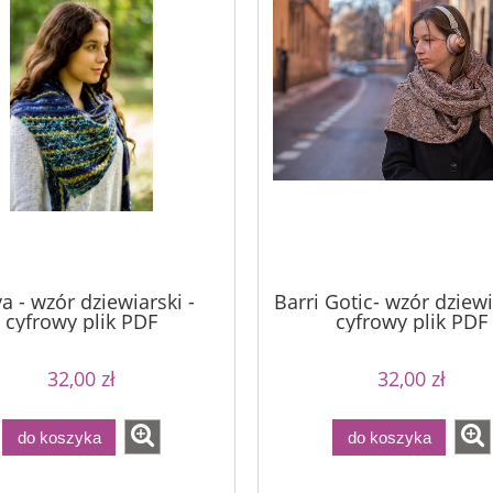
a - Palomino Gold
a - wzór dziewiarski -
Barri Gotic- wzór dziewi
Bureta - Perfect Powder
cyfrowy plik PDF
cyfrowy plik PDF
75,00 zł
32,00 zł
32,00 zł
75,00 zł
90,00 zł
a regularna:
90,00 zł
90,00 zł
Cena regularna:
do koszyka
do koszyka
niższa cena:
90,00 zł
Najniższa cena:
do koszyka