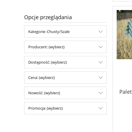
Opcje przeglądania
Kategorie: Chusty/Szale
Producent: (wybierz)
Dostępność: (wybierz)
Cena: (wybierz)
Palet
Nowość: (wybierz)
Promocja: (wybierz)