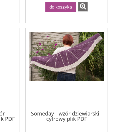
do koszyka
ór
Someday - wzór dziewiarski -
lik PDF
cyfrowy plik PDF