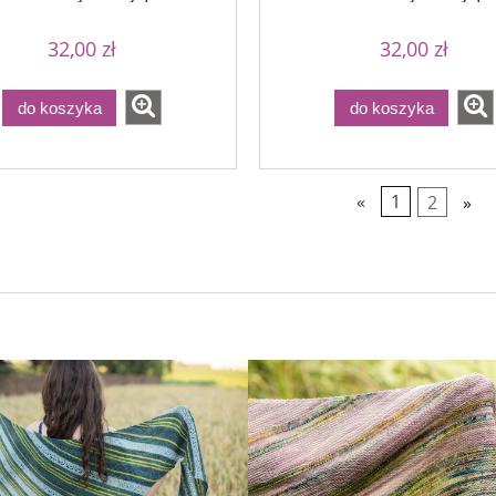
32,00 zł
32,00 zł
do koszyka
do koszyka
«
1
2
»