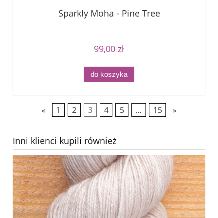
Sparkly Moha - Pine Tree
99,00 zł
do koszyka
«
1
2
3
4
5
...
15
»
Inni klienci kupili również