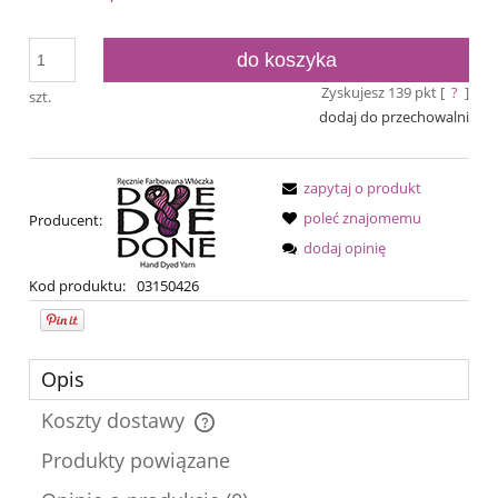
do koszyka
Zyskujesz
139
pkt [
?
]
szt.
dodaj do przechowalni
zapytaj o produkt
poleć znajomemu
Producent:
dodaj opinię
Kod produktu:
03150426
Opis
Koszty dostawy
Cena nie zawiera ewentualnych kosztów płatności
Produkty powiązane