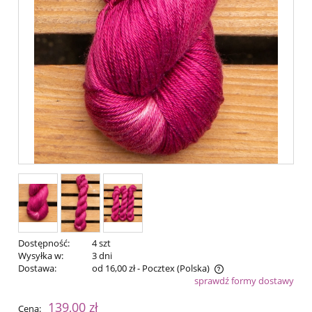
Dostępność:
4 szt
Wysyłka w:
3 dni
Dostawa:
od 16,00 zł
- Pocztex
(Polska)
sprawdź formy dostawy
Cena nie zawiera ewentualnych kosztów płatności
139,00 zł
Cena: