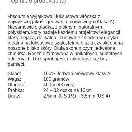
Opinie o produkcie (0)
A
bsolutnie wyjątkowa i luksusowa włóczka z
najwyższej jakości jedwabiu morwowego (Klasa A).
Niesamowicie gładka, z pięknym, naturalnym
połyskiem, który nadaje każdemu projektowi elegancji i
klasy. Lejąca, delikatna i cudownie chłodna w dotyku –
idealna na luksusowe szale, letnie bluzki czy akcesoria
noszone blisko skóry. Otula skórę niczym jedwabna
chmurka. Ręcznie farbowana w unikalnych, subtelnych
odcieniach. Raz spróbujesz i zakochasz się bez
pamięci.
Skład:
100% Jedwab morwowy klasy A
Waga:
100 gramów
Długość:
400m (437yds)
Próbka:
24 – 32 oczka na 10cm
Druty:
2,5mm (US 1½) – 3,5mm (US 4)