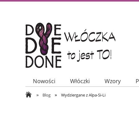
Nowości
Włóczki
Wzory
P
»
»
Blog
Wydziergane z Alpa-Si-Li