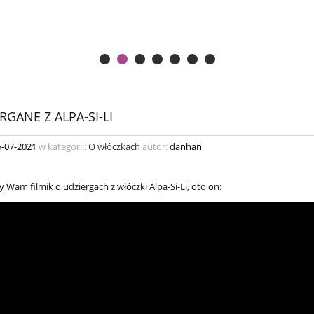
RGANE Z ALPA-SI-LI
5-07-2021
w kategorii:
O włóczkach
autor:
danhan
 Wam filmik o udziergach z włóczki Alpa-Si-Li, oto on: