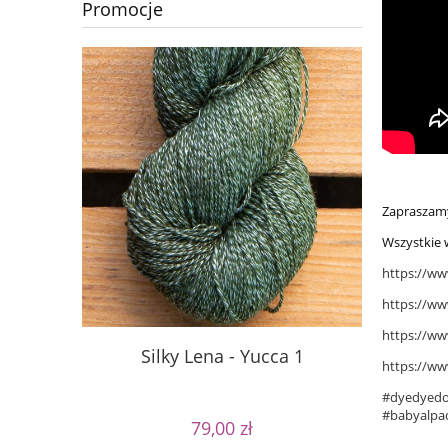
Promocje
Zapraszam
Wszystkie 
https://ww
https://ww
https://w
Silky Lena - Yucca 1
Silky
https://w
#dyedyed
#babyalpa
79,00 zł