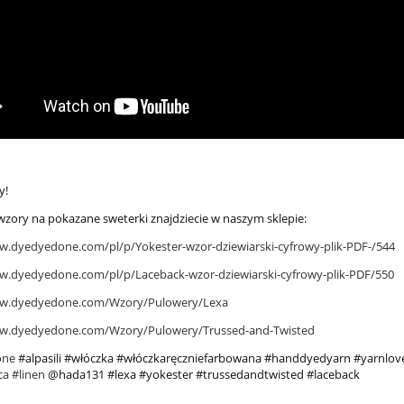
y!
wzory na pokazane sweterki znajdziecie w naszym sklepie:
w.dyedyedone.com/pl/p/Yokester-wzor-dziewiarski-cyfrowy-plik-PDF-/544
w.dyedyedone.com/pl/p/Laceback-wzor-dziewiarski-cyfrowy-plik-PDF/550
ww.dyedyedone.com/Wzory/Pulowery/Lexa
 Lena - Pumpkin Pie
Silky Lena - Raspberry Sorbe
ww.dyedyedone.com/Wzory/Pulowery/Trussed-and-Twisted
one
#alpasili #włóczka #włóczkaręczniefarbowana #handdyedyarn #yarnlo
ca
#linen
@hada131 #lexa #yokester #trussedandtwisted #laceback
79,00 zł
79,00 zł