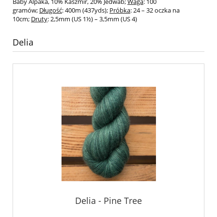
Baby Alpaka, 10% Kaszmir, 20% Jedwab;
Waga
: 100
gramów;
Długość
: 400m (437yds);
Próbka
: 24 – 32 oczka na
10cm;
Druty
: 2,5mm (US 1½) – 3,5mm (US 4)
Delia
Delia - Pine Tree