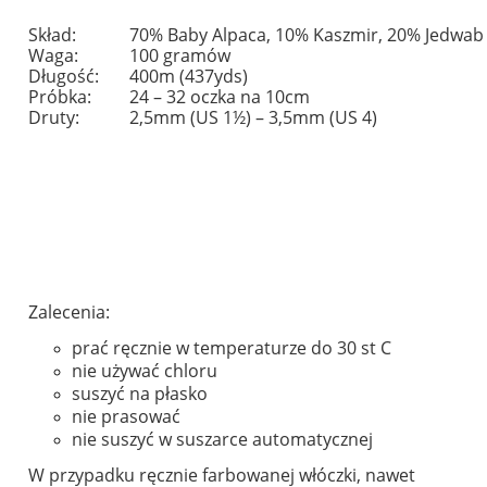
Skład:
70% Baby Alpaca, 10% Kaszmir, 20% Jedwab
Waga:
100 gramów
Długość:
400m (437yds)
Próbka:
24 – 32 oczka na 10cm
Druty:
2,5mm (US 1½) – 3,5mm (US 4)
Zalecenia:
prać ręcznie w temperaturze do 30 st C
nie używać chloru
suszyć na płasko
nie prasować
nie suszyć w suszarce automatycznej
W przypadku ręcznie farbowanej włóczki, nawet