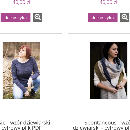
40,00 zł
40,00 zł
do koszyka
do koszyka
ie - wzór dziewiarski -
Spontaneous - wz
cyfrowy plik PDF
dziewiarski - cyfrowy p