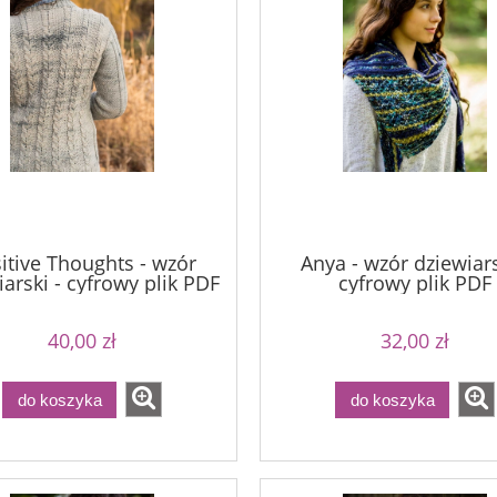
itive Thoughts - wzór
Anya - wzór dziewiars
arski - cyfrowy plik PDF
cyfrowy plik PDF
40,00 zł
32,00 zł
do koszyka
do koszyka