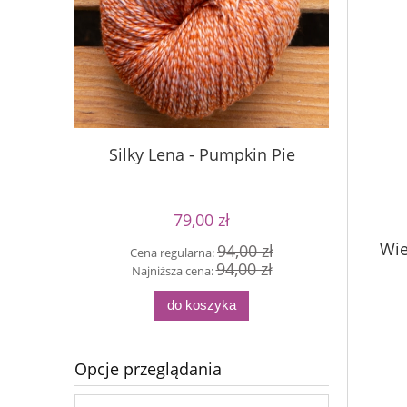
Silky Lena - Pumpkin Pie
Silky Le
79,00 zł
Wie
94,00 zł
Cena regularna:
Cen
94,00 zł
Najniższa cena:
Naj
do koszyka
Opcje przeglądania