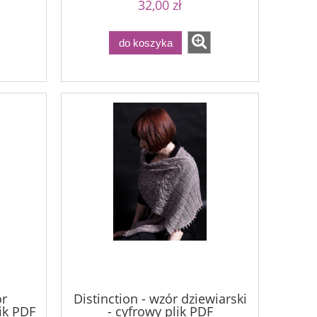
32,00 zł
do koszyka
ór
Distinction - wzór dziewiarski
lik PDF
- cyfrowy plik PDF