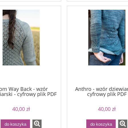
om Way Back - wzór
Anthro - wzór dziewiar
arski - cyfrowy plik PDF
cyfrowy plik PDF
40,00 zł
40,00 zł
do koszyka
do koszyka