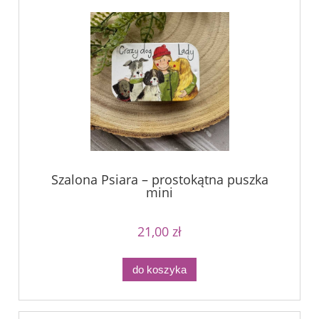
Szalona Psiara – prostokątna puszka
mini
21,00 zł
do koszyka