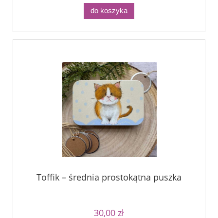
do koszyka
Toffik – średnia prostokątna puszka
30,00 zł