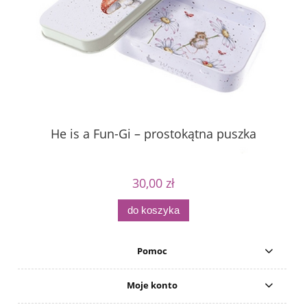
He is a Fun-Gi – prostokątna puszka
Św
30,00 zł
do koszyka
Pomoc
Moje konto