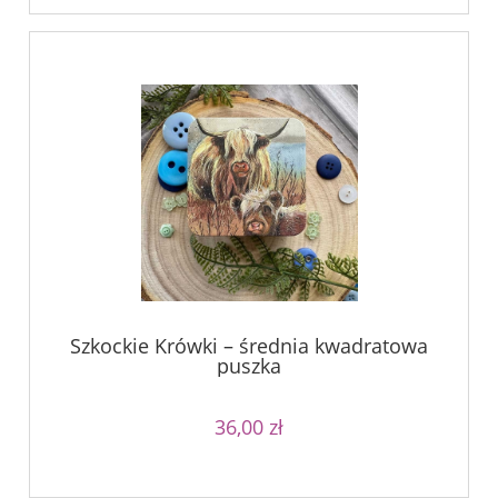
Szkockie Krówki – średnia kwadratowa
puszka
36,00 zł