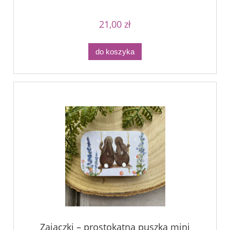
21,00 zł
do koszyka
Zajączki – prostokątna puszka mini