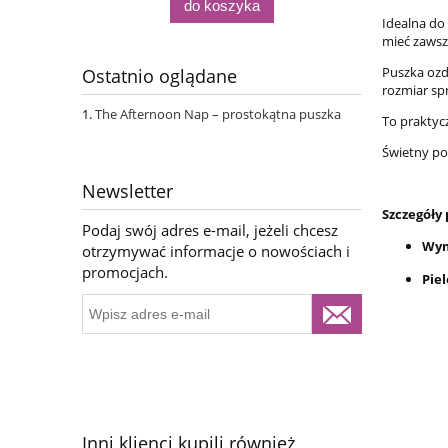
do koszyka
Idealna do
mieć zawsze
Puszka ozd
Ostatnio oglądane
rozmiar sp
The Afternoon Nap – prostokątna puszka
To praktycz
Świetny po
Newsletter
Szczegóły
Podaj swój adres e-mail, jeżeli chcesz
Wym
otrzymywać informacje o nowościach i
promocjach.
Pie
Inni klienci kupili również