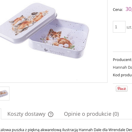
Cena nie zawiera ewent
30
Cena:
płatności
szt
Producent
Hannah Da
Kod produ
imple Sock - 04
Bureta - Dark Chocolate
54,00 zł
75,00 zł
Koszty dostawy
Opinie o produkcie (0)
69,00 zł
a regularna:
90,00 zł
69,00 zł
Cena regularna:
niższa cena:
90,00 zł
Najniższa cena:
Cena nie zawiera ewentualnych kosztów
alowa puszka z piękną akwarelową ilustracją Hannah Dale dla Wrendale Des