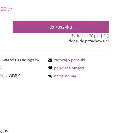
ualnych kosztów
,00 zł
do koszyka
.
Zyskujesz
30
pkt [
?
]
dodaj do przechowalni
:
Wrendale Desings by
zapytaj o produkt
le
poleć znajomemu
ktu:
WDP-04
dodaj opinię
Simple Sock - 20
Bureta - F
54,00 zł
75,0
69,00 zł
Cena regularna:
69,00 zł
Cena regular
Najniższa cena:
Najniższa ce
igns.