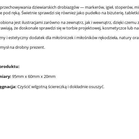
do koszyka
płatności
 przechowywania dziewiarskich drobiazgów — markerów, igieł, stoperów, mi
 pod ręką. Świetnie sprawdzi się również jako pudełko na biżuterię, tabletki,
obiona jest ilustracjami zarówno na zewnątrz, jak i wewnątrz, dzięki cze
rawiają, że doskonale sprawdzi się w torbie projektowej, kosmetyczce lub n
ny i estetyczny dodatek dla miłośniczek i miłośników rękodzieła, natury oraz
mysł na drobny prezent.
 produktu:
iary:
95mm x 60mm x 20mm
lęgnacja:
Czyścić wilgotną ściereczką i dokładnie osuszyć.