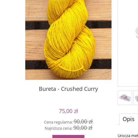
Bureta - Crushed Curry
S
75,00 zł
Opis
90,00 zł
Cena regularna:
Cen
90,00 zł
Najniższa cena:
Naj
Urocza met