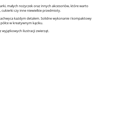
do koszyka
arki, małych nożyczek oraz innych akcesoriów, które warto
 cukierki czy inne niewielkie przedmioty.
mu zachwyca każdym detalem. Solidne wykonanie i kompaktowy
a półce w kreatywnym kąciku.
 wyjątkowych ilustracji zwierząt.