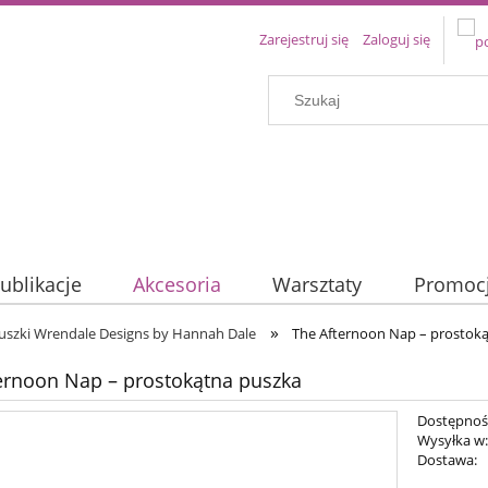
Zarejestruj się
Zaloguj się
ublikacje
Akcesoria
Warsztaty
Promoc
»
uszki Wrendale Designs by Hannah Dale
The Afternoon Nap – prostok
ernoon Nap – prostokątna puszka
Dostępnoś
Wysyłka w
Dostawa: