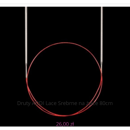
Druty ADDI Lace Srebrne na żyłce 80cm
26,00 zł