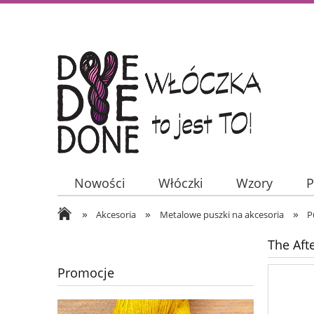
Nowości
Włóczki
Wzory
P
»
»
»
Akcesoria
Metalowe puszki na akcesoria
P
The Aft
Promocje