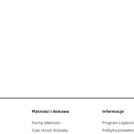
do koszyka
do koszyka
Płatności i dostawa
Informacje
Formy płatności
Program Lojalnoś
Czas i koszt dostawy
Polityka prywatno