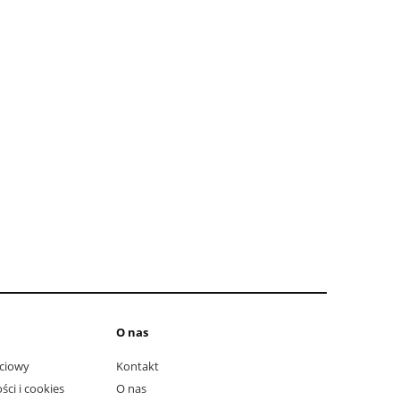
do ko
O nas
ciowy
Kontakt
ści i cookies
O nas