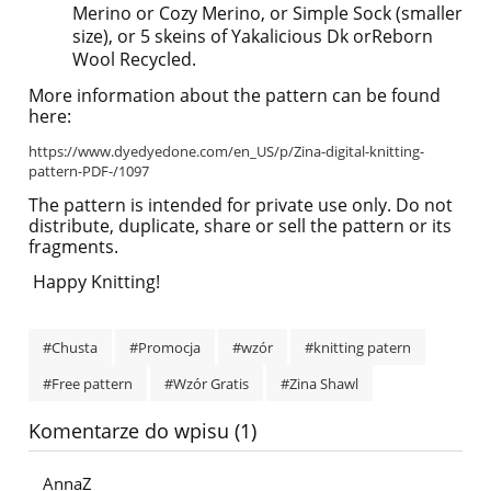
Merino or Cozy Merino, or Simple Sock (smaller
size), or 5 skeins of Yakalicious Dk orReborn
Wool Recycled.
More information about the pattern can be found
here:
https://www.dyedyedone.com/en_US/p/Zina-digital-knitting-
pattern-PDF-/1097
The pattern is intended for private use only. Do not
distribute, duplicate, share or sell the pattern or its
fragments.
Happy Knitting!
#Chusta
#Promocja
#wzór
#knitting patern
#Free pattern
#Wzór Gratis
#Zina Shawl
Komentarze do wpisu (1)
AnnaZ