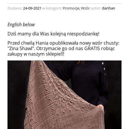
Dodano:
24-09-2021
w kategorii:
Promocje
,
Wzór
autor:
danhan
English below
Dziś mamy dla Was kolejną niespodziankę!
Przed chwilą Hania opublikowała nowy wzór chusty:
"Zina Shawl". Otrzymacie go od nas GRATIS robiąc
zakupy w naszym sklepie!!!