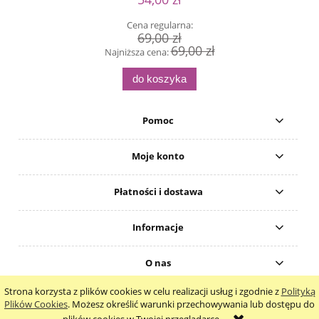
Cena regularna:
69,00 zł
69,00 zł
Najniższa cena:
do koszyka
Pomoc
Moje konto
Płatności i dostawa
Informacje
O nas
Strona korzysta z plików cookies w celu realizacji usług i zgodnie z
Polityką
pokaż pełną wersję strony
Plików Cookies
. Możesz określić warunki przechowywania lub dostępu do