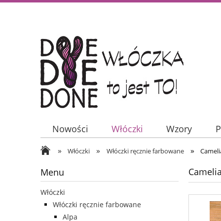
Nowości
Włóczki
Wzory
P
»
»
»
Włóczki
Włóczki ręcznie farbowane
Cameli
Cameli
Menu
Włóczki
Włóczki ręcznie farbowane
Alpa