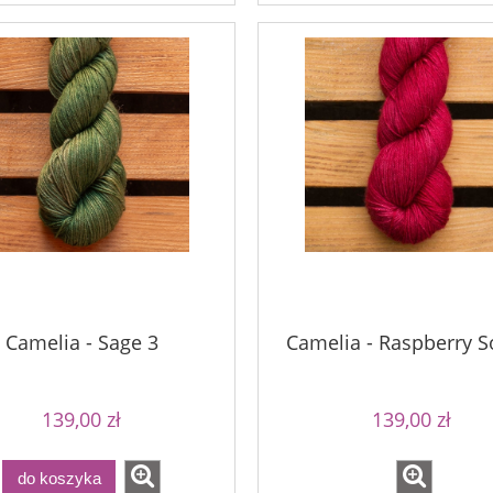
a - Perfect Powder
Bureta - Raspberry Sorbet
75,00 zł
75,00 zł
90,00 zł
90,00 zł
a regularna:
Cena regularna:
90,00 zł
90,00 zł
niższa cena:
Najniższa cena:
Camelia - Sage 3
Camelia - Raspberry S
139,00 zł
139,00 zł
do koszyka