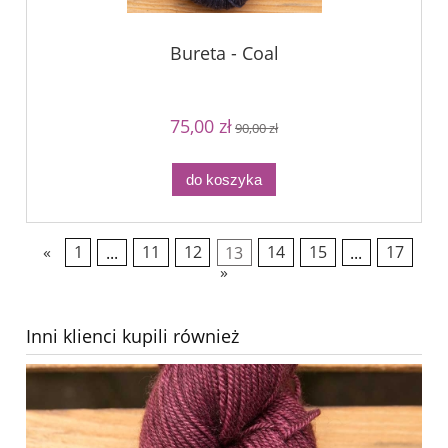
Bureta - Coal
75,00 zł
90,00 zł
do koszyka
«
1
...
11
12
13
14
15
...
17
»
Inni klienci kupili również