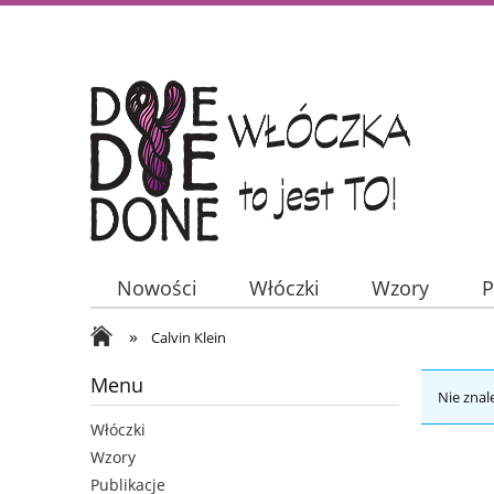
Nowości
Włóczki
Wzory
P
»
Calvin Klein
Menu
Nie znal
Włóczki
Wzory
Publikacje