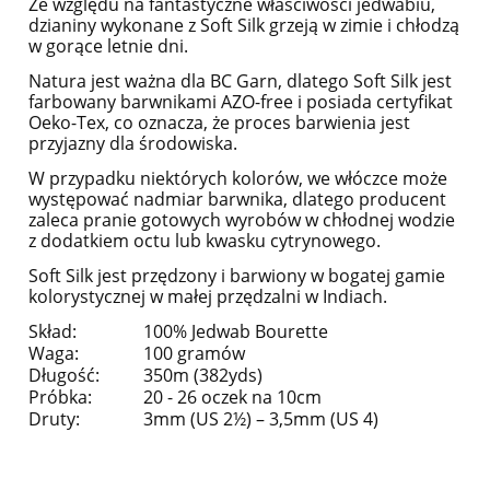
Ze względu na fantastyczne właściwości jedwabiu,
dzianiny wykonane z Soft Silk grzeją w zimie i chłodzą
w gorące letnie dni.
Natura jest ważna dla BC Garn, dlatego Soft Silk jest
farbowany barwnikami AZO-free i posiada certyfikat
Oeko-Tex, co oznacza, że proces barwienia jest
przyjazny dla środowiska.
W przypadku niektórych kolorów, we włóczce może
występować nadmiar barwnika, dlatego producent
zaleca pranie gotowych wyrobów w chłodnej wodzie
z dodatkiem octu lub kwasku cytrynowego.
Soft Silk jest przędzony i barwiony w bogatej gamie
kolorystycznej w małej przędzalni w Indiach.
Skład:
100% Jedwab Bourette
Waga:
100 gramów
Długość:
350m (382yds)
Próbka:
20 - 26 oczek na 10cm
Druty:
3mm (US 2½) – 3,5mm (US 4)