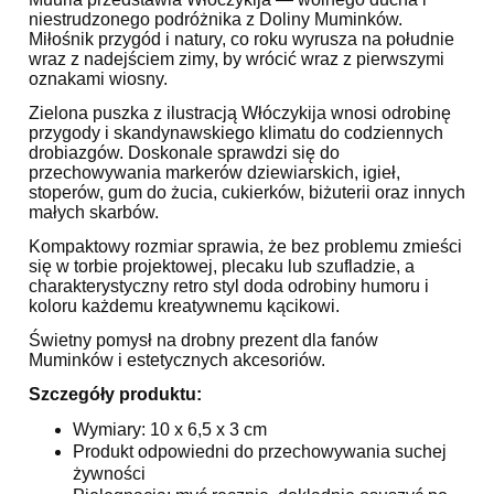
niestrudzonego podróżnika z Doliny Muminków.
Miłośnik przygód i natury, co roku wyrusza na południe
wraz z nadejściem zimy, by wrócić wraz z pierwszymi
oznakami wiosny.
Zielona puszka z ilustracją Włóczykija wnosi odrobinę
przygody i skandynawskiego klimatu do codziennych
drobiazgów. Doskonale sprawdzi się do
przechowywania markerów dziewiarskich, igieł,
stoperów, gum do żucia, cukierków, biżuterii oraz innych
małych skarbów.
Kompaktowy rozmiar sprawia, że bez problemu zmieści
się w torbie projektowej, plecaku lub szufladzie, a
charakterystyczny retro styl doda odrobiny humoru i
koloru każdemu kreatywnemu kącikowi.
Świetny pomysł na drobny prezent dla fanów
Muminków i estetycznych akcesoriów.
Szczegóły produktu:
Wymiary: 10 x 6,5 x 3 cm
Produkt odpowiedni do przechowywania suchej
żywności