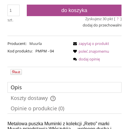
do koszyka
Zyskujesz
30
pkt [
?
]
szt.
dodaj do przechowalni
Producent:
Muurla
zapytaj o produkt
Kod produktu:
PMPM - 04
poleć znajomemu
dodaj opinię
Opis
Koszty dostawy
Cena nie zawiera ewentualnych kosztów płatności
Opinie o produkcie (0)
Metalowa puszka Muminki z kolekcji „Retro” marki
Muurla
przedstawia Włóczykija — wolnego ducha i