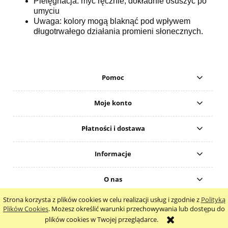
Pielęgnacja: myć ręcznie, dokładnie osuszyć po
umyciu
Uwaga: kolory mogą blaknąć pod wpływem
długotrwałego działania promieni słonecznych.
Pomoc
Moje konto
Płatności i dostawa
Informacje
O nas
Strona korzysta z plików cookies w celu realizacji usług i zgodnie z
Polityką
pokaż pełną wersję strony
Plików Cookies
. Możesz określić warunki przechowywania lub dostępu do
plików cookies w Twojej przeglądarce.
Sklep internetowy Shoper.pl