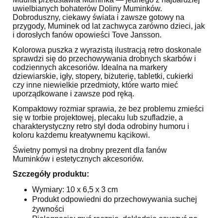
uwielbianych bohaterów Doliny Muminków.
Dobroduszny, ciekawy świata i zawsze gotowy na
przygody, Muminek od lat zachwyca zarówno dzieci, jak
i dorosłych fanów opowieści Tove Jansson.
Kolorowa puszka z wyrazistą ilustracją retro doskonale
sprawdzi się do przechowywania drobnych skarbów i
codziennych akcesoriów. Idealna na markery
dziewiarskie, igły, stopery, biżuterię, tabletki, cukierki
czy inne niewielkie przedmioty, które warto mieć
uporządkowane i zawsze pod ręką.
Kompaktowy rozmiar sprawia, że bez problemu zmieści
się w torbie projektowej, plecaku lub szufladzie, a
charakterystyczny retro styl doda odrobiny humoru i
koloru każdemu kreatywnemu kącikowi.
Świetny pomysł na drobny prezent dla fanów
Muminków i estetycznych akcesoriów.
Szczegóły produktu:
Wymiary: 10 x 6,5 x 3 cm
Produkt odpowiedni do przechowywania suchej
żywności