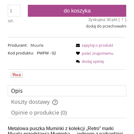
do koszyka
Zyskujesz
30
pkt [
?
]
szt.
dodaj do przechowalni
Producent:
Muurla
zapytaj o produkt
Kod produktu:
PMPM - 02
poleć znajomemu
dodaj opinię
Opis
Koszty dostawy
Cena nie zawiera ewentualnych kosztów płatności
Opinie o produkcie (0)
Metalowa puszka Muminki z kolekcji „Retro” marki
Muurla
przedstawia Muminka — jednego z najbardziej