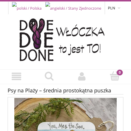
PLN
Psy na Plaży – średnia prostokątna puszka