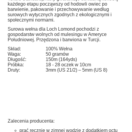
każdego etapu począwszy od hodowli owiec po
barwienie, pakowanie i przechowywanie według
surowych wytycznych zgodnych z ekologicznymi i
społecznymi normami.
Surowa wełna dla Loch Lomond pochodzi z
gospodarstw wolnych od mulesingu w Ameryce
Południowej. Przędzona i barwiona w Turcji.
Skład:
100% Wełna
Waga:
50 gramów
Długość:
150m (164yds)
Próbka:
18 - 28 oczek w 10cm
Druty:
3mm (US 21/2) – 5mm (US 8)
Zalecenia producenta:
prać ręcznie w zimnej wodzie z dodatkiem octu