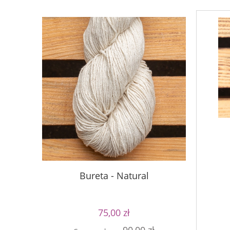
Buret
Bureta - Natural
75,00 zł
Cen