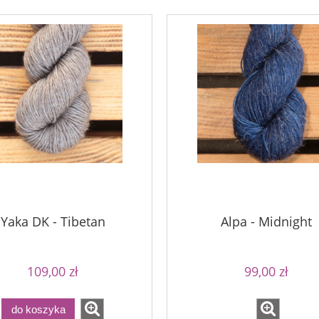
Yaka DK - Tibetan
Alpa - Midnight
a - Palomino Gold
Bureta - Perfect Powder
109,00 zł
99,00 zł
75,00 zł
75,00 zł
90,00 zł
a regularna:
do koszyka