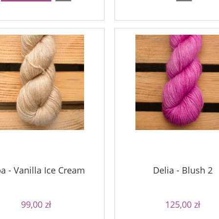
90,00 zł
90,00 zł
Cena regularna:
niższa cena:
90,00 zł
Najniższa cena:
do koszyka
a - Vanilla Ice Cream
Delia - Blush 2
99,00 zł
125,00 zł