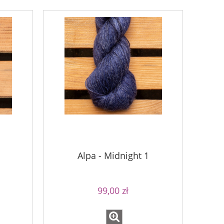
Alpa - Midnight 1
Bureta 
Bureta - Raspberry Sorbet
99,00 zł
75,0
75,00 zł
Cena regular