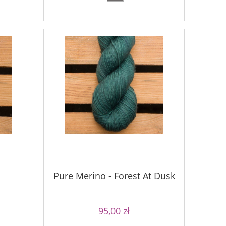
90,00 zł
Cena regularna:
Najniższa ce
90,00 zł
Najniższa cena:
do ko
Pure Merino - Forest At Dusk
95,00 zł