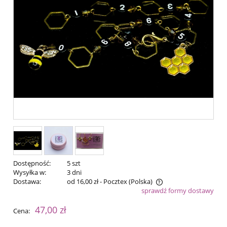
Dostępność:
5 szt
Wysyłka w:
3 dni
Dostawa:
od 16,00 zł
- Pocztex
(Polska)
sprawdź formy dostawy
Cena nie zawiera ewentualnych kosztów płatności
47,00 zł
Cena: