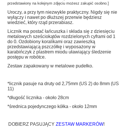
przedstawiony na kolejnym zdjęciu możesz zakupić osobno.]
Uroczy, a przy tym niezwykle praktyczny. Nigdy się nie
wyłączy i nawet po dłuższej przerwie będziesz
wiedzieć, który rząd przerabiasz.
Licznik ma postać łańcuszka i składa się z dziesięciu
metalowych sześciokątów rozdzielonych cyframi od 1
do 0. Ozdobiony koralikami oraz zawieszką
przedstawiającą pszczółkę i wyposażony w
karabińczyk z plastrem miodu uławiający śledzenie
postępu w robótce.
Zestaw zapakowany w metalowe pudełko.
*licznik pasuje na druty od 2,75mm (US 2) do 8mm (US
11)
*długość licznika - około 28cm
*średnica pojedynczego kółka - około 12mm
DOBIERZ PASUJĄCY
ZESTAW MARKERÓW
!