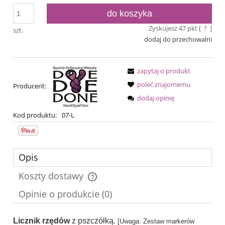
do koszyka
Zyskujesz
47
pkt [
?
]
szt.
dodaj do przechowalni
zapytaj o produkt
poleć znajomemu
Producent:
dodaj opinię
Kod produktu:
07-L
Opis
Koszty dostawy
Cena nie zawiera ewentualnych kosztów płatności
Opinie o produkcie (0)
Licznik rzędów
z pszczółką.
[
Uwaga: Zestaw markerów