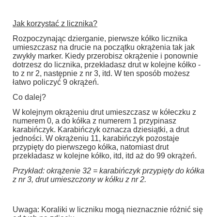
Jak korzystać z licznika?
Rozpoczynając dzierganie, pierwsze kółko licznika
umieszczasz na drucie na początku okrążenia tak jak
zwykły marker. Kiedy przerobisz okrążenie i ponownie
dotrzesz do licznika, przekładasz drut w kolejne kółko -
to z nr 2, następnie z nr 3, itd. W ten sposób możesz
łatwo policzyć 9 okrążeń.
Co dalej?
W kolejnym okrążeniu drut umieszczasz w kółeczku z
numerem 0, a do kółka z numerem 1 przypinasz
karabińczyk. Karabińczyk oznacza dziesiątki, a drut
jedności. W okrążeniu 11, karabińczyk pozostaje
przypięty do pierwszego kółka, natomiast drut
przekładasz w kolejne kółko, itd, itd aż do 99 okrążeń.
Przykład: okrążenie 32 = karabińczyk przypięty do kółka
z nr 3, drut umieszczony w kółku z nr 2.
Uwaga: Koraliki w liczniku mogą nieznacznie różnić się