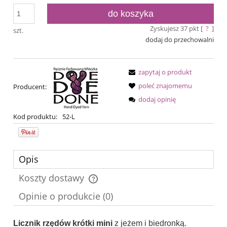
do koszyka
Zyskujesz
37
pkt [
?
]
szt.
dodaj do przechowalni
zapytaj o produkt
poleć znajomemu
Producent:
dodaj opinię
Kod produktu:
52-L
Opis
Koszty dostawy
Cena nie zawiera ewentualnych kosztów płatności
Opinie o produkcie (0)
Licznik rzędów krótki mini
z jeżem i biedronką.