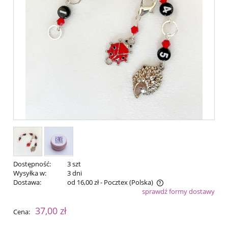
Dostępność:
3 szt
Wysyłka w:
3 dni
Dostawa:
od 16,00 zł
- Pocztex
(Polska)
sprawdź formy dostawy
Cena nie zawiera ewentualnych kosztów płatności
37,00 zł
Cena: