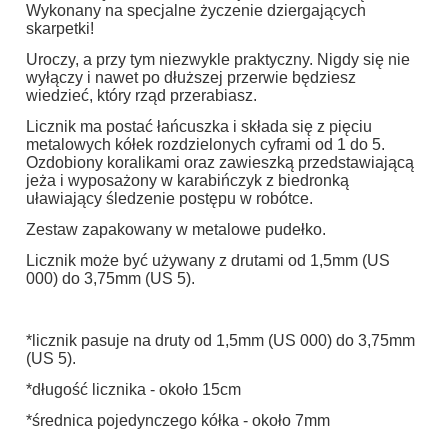
Wykonany na specjalne życzenie dziergających
skarpetki!
Uroczy, a przy tym niezwykle praktyczny. Nigdy się nie
wyłączy i nawet po dłuższej przerwie będziesz
wiedzieć, który rząd przerabiasz.
Licznik ma postać łańcuszka i składa się z pięciu
metalowych kółek rozdzielonych cyframi od 1 do 5.
Ozdobiony koralikami oraz zawieszką przedstawiającą
jeża i wyposażony w karabińczyk z biedronką
uławiający śledzenie postępu w robótce.
Zestaw zapakowany w metalowe pudełko.
Licznik może być używany z drutami od 1,5mm (US
000) do 3,75mm (US 5).
*licznik pasuje na druty od 1,5mm (US 000) do 3,75mm
(US 5).
*długość licznika - około 15cm
*średnica pojedynczego kółka - około 7mm