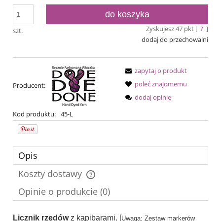
do koszyka
Zyskujesz
47
pkt [
?
]
szt.
dodaj do przechowalni
zapytaj o produkt
poleć znajomemu
Producent:
dodaj opinię
Kod produktu:
45-L
Opis
Koszty dostawy
Cena nie zawiera ewentualnych kosztów płatności
Opinie o produkcie (0)
Licznik rzędów
z kapibarami. [
Uwaga: Zestaw markerów