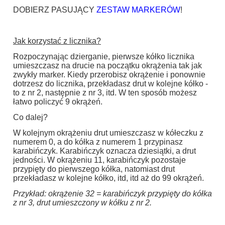
DOBIERZ PASUJĄCY
ZESTAW MARKERÓW
!
Jak korzystać z licznika?
Rozpoczynając dzierganie, pierwsze kółko licznika
umieszczasz na drucie na początku okrążenia tak jak
zwykły marker. Kiedy przerobisz okrążenie i ponownie
dotrzesz do licznika, przekładasz drut w kolejne kółko -
to z nr 2, następnie z nr 3, itd. W ten sposób możesz
łatwo policzyć 9 okrążeń.
Co dalej?
W kolejnym okrążeniu drut umieszczasz w kółeczku z
numerem 0, a do kółka z numerem 1 przypinasz
karabińczyk. Karabińczyk oznacza dziesiątki, a drut
jedności. W okrążeniu 11, karabińczyk pozostaje
przypięty do pierwszego kółka, natomiast drut
przekładasz w kolejne kółko, itd, itd aż do 99 okrążeń.
Przykład: okrążenie 32 = karabińczyk przypięty do kółka
z nr 3, drut umieszczony w kółku z nr 2.