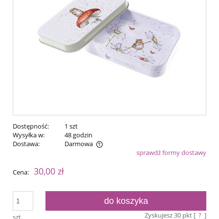
Dostępność:
1 szt
Wysyłka w:
48 godzin
Dostawa:
Darmowa
sprawdź formy dostawy
Cena nie zawiera ewentualnych kosztów płatności
30,00 zł
Cena:
do koszyka
Zyskujesz
30
pkt [
?
]
szt.