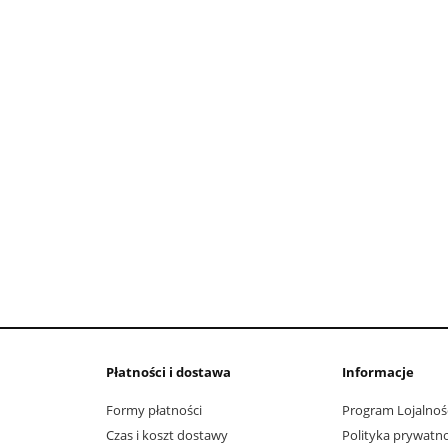
do koszyka
do koszyka
Płatności i dostawa
Informacje
Formy płatności
Program Lojalnoś
Czas i koszt dostawy
Polityka prywatno