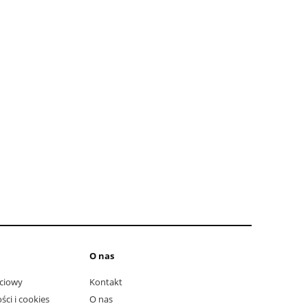
do koszyka
do ko
O nas
ciowy
Kontakt
ści i cookies
O nas