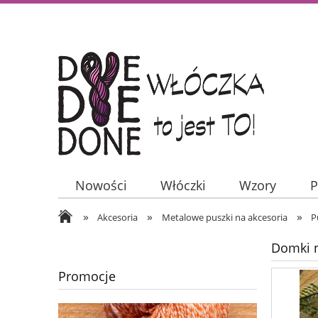
Nowości
Włóczki
Wzory
P
»
»
»
Akcesoria
Metalowe puszki na akcesoria
P
Domki n
Promocje