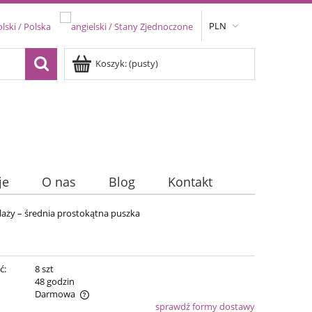
PLN
Koszyk:
(pusty)
je
O nas
Blog
Kontakt
aży – średnia prostokątna puszka
ć:
8 szt
:
48 godzin
Darmowa
sprawdź formy dostawy