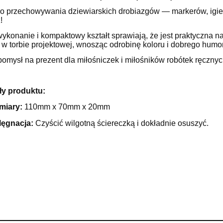
do koszyka
do koszyka
płatności
o przechowywania dziewiarskich drobiazgów — markerów, igieł, 
!
ykonanie i kompaktowy kształt sprawiają, że jest praktyczna na
b w torbie projektowej, wnosząc odrobinę koloru i dobrego humo
omysł na prezent dla miłośniczek i miłośników robótek ręcznyc
ły produktu:
miary:
110mm x 70mm x 20mm
lęgnacja:
Czyścić wilgotną ściereczką i dokładnie osuszyć.