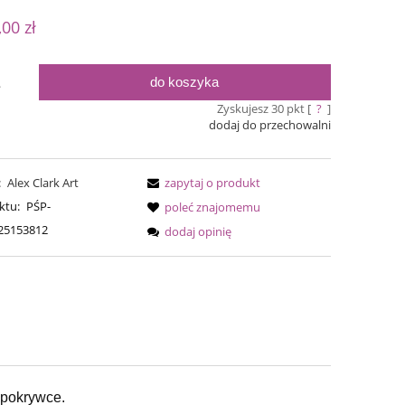
ualnych kosztów
,00 zł
do koszyka
.
Zyskujesz
30
pkt [
?
]
dodaj do przechowalni
:
Alex Clark Art
zapytaj o produkt
ktu:
PŚP-
poleć znajomemu
25153812
dodaj opinię
Bureta - Coal
Simple S
75,00 zł
54,0
90,00 zł
Cena regularna:
Cena regular
90,00 zł
Najniższa cena:
Najniższa ce
 pokrywce.