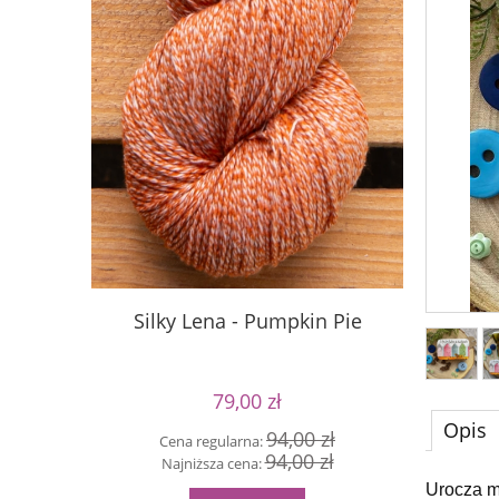
Silky Lena - Pumpkin Pie
Silky Le
79,00 zł
Opis
94,00 zł
Cena regularna:
Cen
94,00 zł
Najniższa cena:
Naj
Urocza m