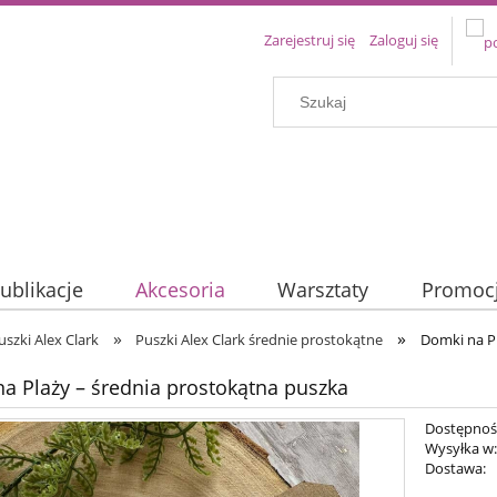
Zarejestruj się
Zaloguj się
ublikacje
Akcesoria
Warsztaty
Promoc
»
»
uszki Alex Clark
Puszki Alex Clark średnie prostokątne
Domki na Pl
a Plaży – średnia prostokątna puszka
Dostępnoś
Wysyłka w
Dostawa: