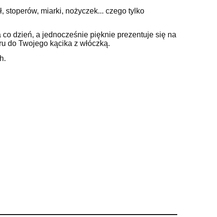
do koszyka
do ko
stoperów, miarki, nożyczek... czego tylko
 co dzień, a jednocześnie pięknie prezentuje się na
ru do Twojego kącika z włóczką.
h.