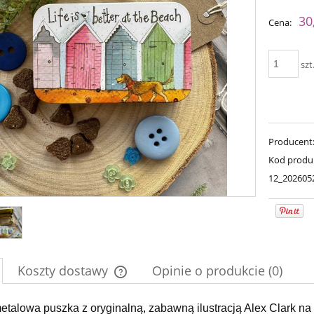
Cena nie zawiera ewent
30
Cena:
płatności
szt
Producent
Kod produ
12_202605
na - Raspberry Sorbet
Simple Sock - 29
79,00 zł
54,00 zł
Koszty dostawy
Opinie o produkcie (0)
94,00 zł
69,00 zł
a regularna:
Cena regularna:
94,00 zł
69,00 zł
niższa cena:
Najniższa cena:
Cena nie zawiera ewentualnych kosztów
etalowa puszka z oryginalną, zabawną ilustracją Alex Clark na