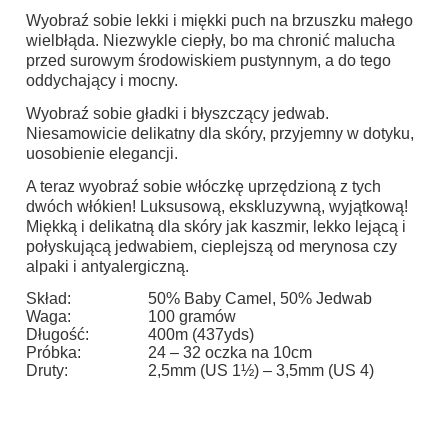
Wyobraź sobie lekki i miękki puch na brzuszku małego
wielbłąda. Niezwykle ciepły, bo ma chronić malucha
przed surowym środowiskiem pustynnym, a do tego
oddychający i mocny.
Wyobraź sobie gładki i błyszczący jedwab.
Niesamowicie delikatny dla skóry, przyjemny w dotyku,
uosobienie elegancji.
A teraz wyobraź sobie włóczkę uprzędzioną z tych
dwóch włókien! Luksusową, ekskluzywną, wyjątkową!
Miękką i delikatną dla skóry jak kaszmir, lekko lejącą i
połyskującą jedwabiem, cieplejszą od merynosa czy
alpaki i antyalergiczną.
Skład:
50% Baby Camel, 50% Jedwab
Waga:
100 gramów
Długość:
400m (437yds)
Próbka:
24 – 32 oczka na 10cm
Druty:
2,5mm (US 1½) – 3,5mm (US 4)