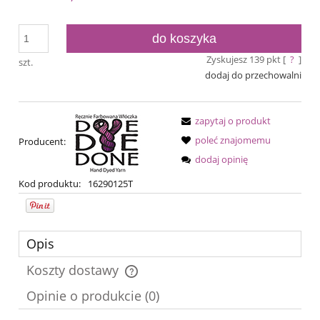
do koszyka
Zyskujesz
139
pkt [
?
]
szt.
dodaj do przechowalni
zapytaj o produkt
poleć znajomemu
Producent:
dodaj opinię
Kod produktu:
16290125T
Opis
Koszty dostawy
Cena nie zawiera ewentualnych kosztów płatności
Opinie o produkcie (0)