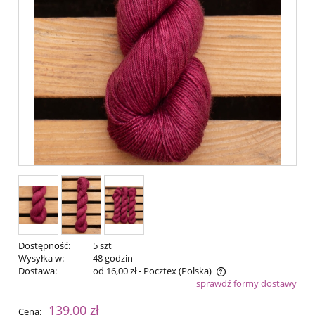
Dostępność:
5 szt
Wysyłka w:
48 godzin
Dostawa:
od 16,00 zł
- Pocztex
(Polska)
sprawdź formy dostawy
Cena nie zawiera ewentualnych kosztów płatności
139,00 zł
Cena: