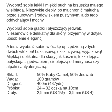
Wyobraź sobie lekki i miękki puch na brzuszku małego
wielbłąda. Niezwykle ciepły, bo ma chronić malucha
przed surowym środowiskiem pustynnym, a do tego
oddychający i mocny.
Wyobraź sobie gładki i błyszczący jedwab.
Niesamowicie delikatny dla skóry, przyjemny w dotyku,
uosobienie elegancji.
A teraz wyobraź sobie włóczkę uprzędzioną z tych
dwóch włókien! Luksusową, ekskluzywną, wyjątkową!
Miękką i delikatną dla skóry jak kaszmir, lekko lejącą i
połyskującą jedwabiem, cieplejszą od merynosa czy
alpaki i antyalergiczną.
Skład:
50% Baby Camel, 50% Jedwab
Waga:
100 gramów
Długość:
400m (437yds)
Próbka:
24 – 32 oczka na 10cm
Druty:
2,5mm (US 1½) – 3,5mm (US 4)