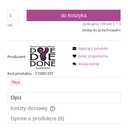
do koszyka
Zyskujesz
139
pkt [
?
]
szt.
dodaj do przechowalni
zapytaj o produkt
poleć znajomemu
Producent:
dodaj opinię
Kod produktu:
17290125T
Opis
Koszty dostawy
Cena nie zawiera ewentualnych kosztów płatności
Opinie o produkcie (0)