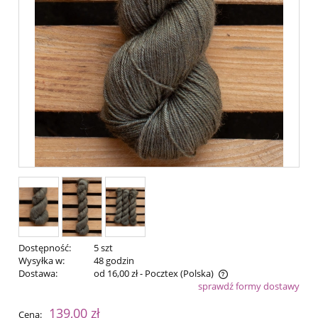
Dostępność:
5 szt
Wysyłka w:
48 godzin
Dostawa:
od 16,00 zł
- Pocztex
(Polska)
sprawdź formy dostawy
Cena nie zawiera ewentualnych kosztów płatności
139,00 zł
Cena: