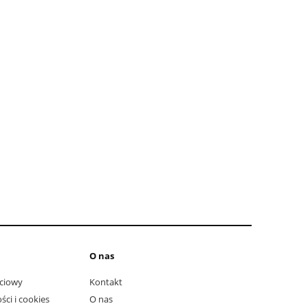
do koszyka
do ko
O nas
ciowy
Kontakt
ści i cookies
O nas