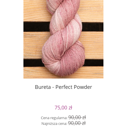
Bureta - Perfect Powder
Bureta
75,00 zł
90,00 zł
Cena regularna:
Cen
90,00 zł
Najniższa cena:
Naj