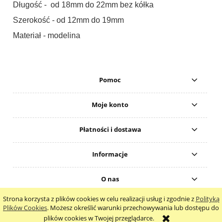
Długość - od 18mm do 22mm bez kółka
Szerokość - od 12mm do 19mm
Materiał - modelina
Pomoc
Moje konto
Płatności i dostawa
Informacje
O nas
Strona korzysta z plików cookies w celu realizacji usług i zgodnie z
Polityką
pokaż pełną wersję strony
Plików Cookies
. Możesz określić warunki przechowywania lub dostępu do
plików cookies w Twojej przeglądarce.
Sklep internetowy Shoper.pl