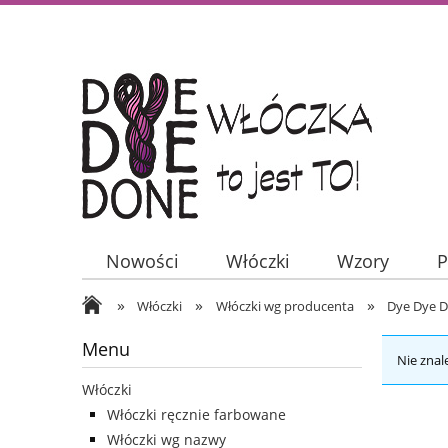
Nowości
Włóczki
Wzory
P
»
»
»
Włóczki
Włóczki wg producenta
Dye Dye 
Menu
Nie znal
Włóczki
Włóczki ręcznie farbowane
Włóczki wg nazwy