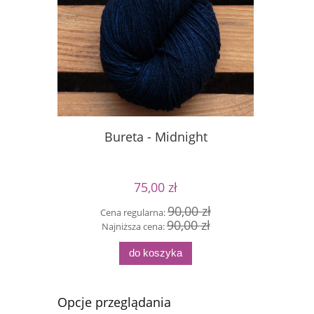
Bureta - Midnight
B
75,00 zł
90,00 zł
Cena regularna:
90,00 zł
Cen
Najniższa cena:
Naj
do koszyka
Opcje przeglądania