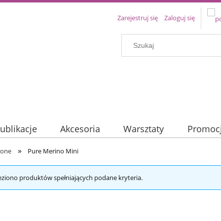
Zarejestruj się
Zaloguj się
ublikacje
Akcesoria
Warsztaty
Promoc
»
Done
Pure Merino Mini
eziono produktów spełniających podane kryteria.